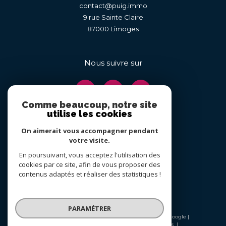
contact@puig.immo
9 rue Sainte Claire
87000
limoges
Nous suivre sur
Comme beaucoup, notre site
utilise les cookies
On aimerait vous accompagner pendant
Adhérents
votre visite.
En poursuivant, vous acceptez l'utilisation des
cookies par ce site, afin de vous proposer des
contenus adaptés et réaliser des statistiques !
PARAMÉTRER
© 2026 | Tous droits réservés | Traduction powered by Google |
Nos honoraires
Plan du site
Mentions légales