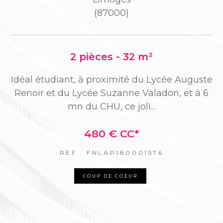
(87000)
2 pièces - 32 m²
so
U
es
m
Idéal étudiant, à proximité du Lycée Auguste
Renoir et du Lycée Suzanne Valadon, et à 6
mn du CHU, ce joli...
480 €
CC*
REF : FNLAP180001576
COUP DE COEUR