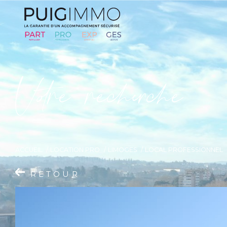
V
o
r
e
r
e
c
e
c
e
ACCUEIL
LOCATION PRO
LIMOGES
LOCAL PROFESSIONNEL
RETOUR