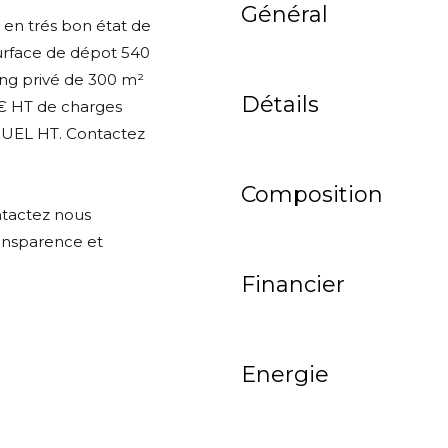
Général
l en trés bon état de
urface de dépot 540
ing privé de 300 m²
Détails
 € HT de charges
EL HT. Contactez
Composition
ontactez nous
ansparence et
Financier
Energie