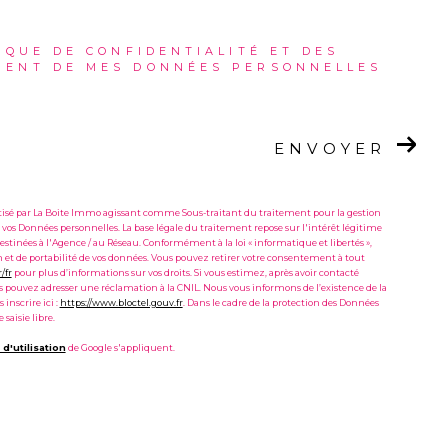
IQUE DE CONFIDENTIALITÉ ET DES
MENT DE MES DONNÉES PERSONNELLES
ENVOYER
matisé par La Boite Immo agissant comme Sous-traitant du traitement pour la gestion
 vos Données personnelles. La base légale du traitement repose sur l'intérêt légitime
stinées à l'Agence / au Réseau. Conformément à la loi « informatique et libertés »,
ion et de portabilité de vos données. Vous pouvez retirer votre consentement à tout
r/fr
pour plus d’informations sur vos droits. Si vous estimez, après avoir contacté
ous pouvez adresser une réclamation à la CNIL. Nous vous informons de l’existence de la
inscrire ici :
https://www.bloctel.gouv.fr
. Dans le cadre de la protection des Données
saisie libre.
d'utilisation
de Google s'appliquent.