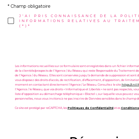
* Champ obligatoire
J'AI PRIS CONNAISSANCE DE LA POLIT
INFORMATIONS RELATIVES AU TRAITE
(*)*
Les informations recueillies sur ce formulaire sont enregistrées dans un fichier infor
de la clientèle/prospects de l'Agence / du Réseau qui reste Responsable du Traitement de
de l'Agence / du Réseau. Elles sont conservées jusqu'à demande de suppression et sont de
vous disposez des droits d’accès, de rectification, d’effacement, d’opposition, de limitat
moment en contactant directement l’Agence / Le Réseau. Consultez le site
https://cnil.f
l'Agence / le Réseau, que vos droits « Informatique et Libertés » ne sont pas respectés, v
liste d'opposition au démarchage téléphonique « Bloctel », sur laquelle vous pouvez vous 
personnelles, nous vous invitons à ne pas inscrire de Données sensibles dans le champ de 
Ce site est protégé par reCAPTCHA, les
Politiques de Confidentialité
et es
Conditions 