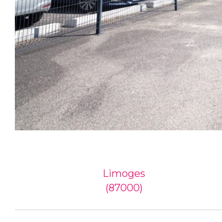
Limoges
(87000)