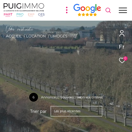
V
o
r
e
r
e
c
e
c
e
ACCUEIL
LOCATION
LIMOGES
Fr
0
6
Annonce(s) trouvée(s) selon vos critères
Trier par
Les plus récentes