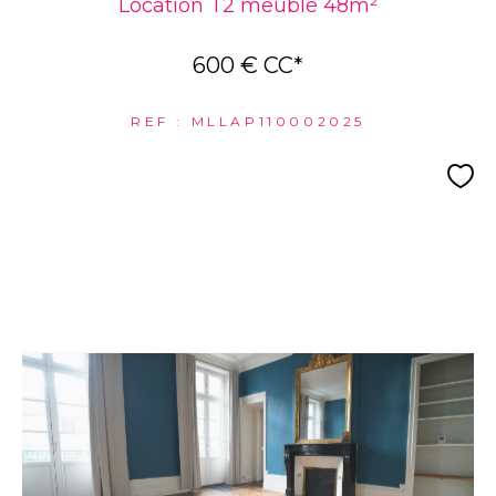
Location T2 meublé 48m²
600 €
CC*
REF : MLLAP110002025