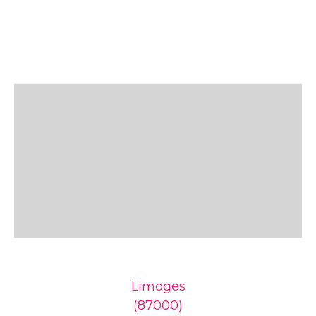
Limoges
(87000)