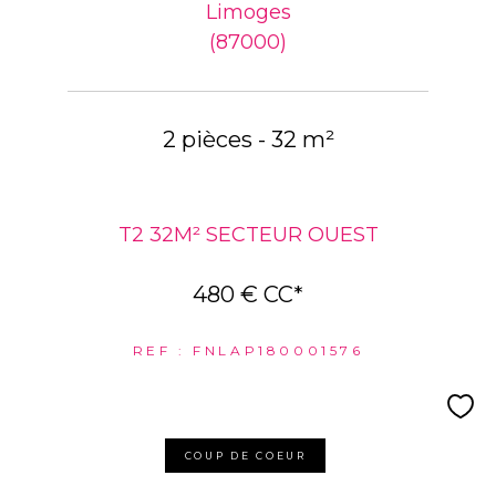
Limoges
(87000)
2 pièces - 32 m²
T2 32M² SECTEUR OUEST
480 €
CC*
REF : FNLAP180001576
COUP DE COEUR