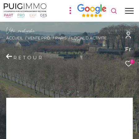
V
o
r
e
r
e
c
e
c
e
ACCUEIL
VENTE PRO
PARIS
LOCAL D ACTIVITE
Fr
RETOUR
0