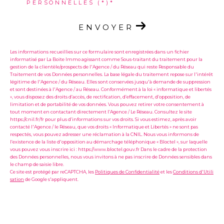
PERSONNELLES (*)*
ENVOYER
Les informations recueillies sur ce formulaire sont enregistrées dans un fichier
informatisé par La Boite Immo agissant comme Sous-traitant du traitement pour la
gestion de la clientèle/prospects de l'Agence / du Réseau qui reste Responsable du
Traitement de vos Données personnelles. La base légale du traitement repose sur l'intérêt
légitime de l'Agence / du Réseau. Elles sont conservées jusqu'à demande de suppression
et sont destinées à l'Agence / au Réseau. Conformément à la loi « informatique et libertés
», vous disposez des droits d’accès, de rectification, d’effacement, d’opposition, de
limitation et de portabilité de vos données. Vous pouvez retirer votre consentement à
tout moment en contactant directement l’Agence / Le Réseau. Consultez le site
https://cnil.fr/fr pour plus d’informations sur vos droits. Si vous estimez, après avoir
contacté l'Agence / le Réseau, que vos droits « Informatique et Libertés » ne sont pas
respectés, vous pouvez adresser une réclamation à la CNIL. Nous vous informons de
l’existence de la liste d'opposition au démarchage téléphonique « Bloctel », sur laquelle
vous pouvez vous inscrire ici : https://www.bloctel.gouv.fr Dans le cadre de la protection
des Données personnelles, nous vous invitons à ne pas inscrire de Données sensibles dans
le champ de saisie libre.
Ce site est protégé par reCAPTCHA, les
Politiques de Confidentialité
et les
Conditions d'Utili
sation
de Google s'appliquent.