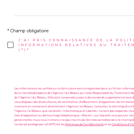
* Champ obligatoire
J'AI PRIS CONNAISSANCE DE LA POLIT
INFORMATIONS RELATIVES AU TRAITE
(*)*
Les informations recueillies sur ce formulaire sont enregistrées dans un fichier infor
de la clientèle/prospects de l'Agence / du Réseau qui reste Responsable du Traitement de
de l'Agence / du Réseau. Elles sont conservées jusqu'à demande de suppression et sont de
vous disposez des droits d’accès, de rectification, d’effacement, d’opposition, de limitat
moment en contactant directement l’Agence / Le Réseau. Consultez le site https://cnil.fr/
l'Agence / le Réseau, que vos droits « Informatique et Libertés » ne sont pas respectés, v
liste d'opposition au démarchage téléphonique « Bloctel », sur laquelle vous pouvez vous 
personnelles, nous vous invitons à ne pas inscrire de Données sensibles dans le champ de 
Ce site est protégé par reCAPTCHA, les
Politiques de Confidentialité
et les
Conditions d'Uti