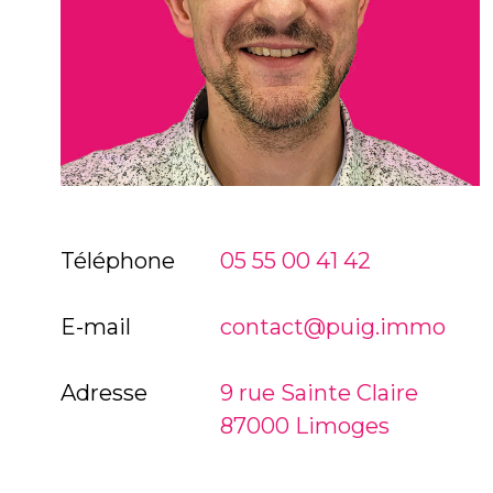
Téléphone
05 55 00 41 42
E-mail
contact@puig.immo
Adresse
9 rue Sainte Claire
87000 Limoges