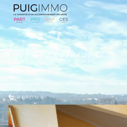
V
o
r
e
r
e
c
e
c
e
ACCUEIL
VENTE
LIMOGES
APPARTEMENT
T6
GRAND APP
RETOUR