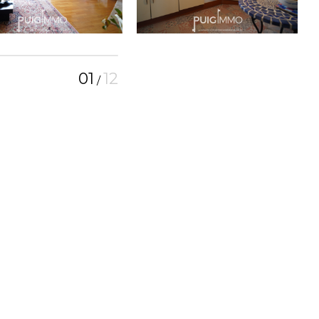
01
12
/