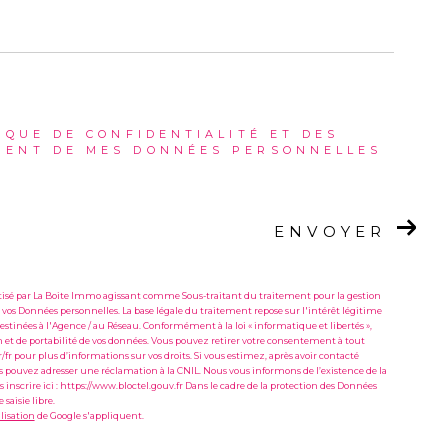
IQUE DE CONFIDENTIALITÉ ET DES
MENT DE MES DONNÉES PERSONNELLES
ENVOYER
matisé par La Boite Immo agissant comme Sous-traitant du traitement pour la gestion
 vos Données personnelles. La base légale du traitement repose sur l'intérêt légitime
stinées à l'Agence / au Réseau. Conformément à la loi « informatique et libertés »,
ion et de portabilité de vos données. Vous pouvez retirer votre consentement à tout
fr pour plus d’informations sur vos droits. Si vous estimez, après avoir contacté
ous pouvez adresser une réclamation à la CNIL. Nous vous informons de l’existence de la
inscrire ici : https://www.bloctel.gouv.fr Dans le cadre de la protection des Données
saisie libre.
lisation
de Google s'appliquent.