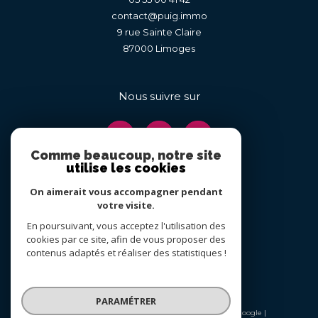
contact@puig.immo
9 rue Sainte Claire
87000
limoges
Nous suivre sur
Comme beaucoup, notre site
utilise les cookies
On aimerait vous accompagner pendant
Adhérents
votre visite.
En poursuivant, vous acceptez l'utilisation des
cookies par ce site, afin de vous proposer des
contenus adaptés et réaliser des statistiques !
PARAMÉTRER
© 2026 | Tous droits réservés | Traduction powered by Google |