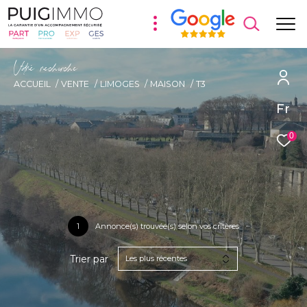
V
o
r
e
r
e
c
e
c
e
ACCUEIL
VENTE
LIMOGES
MAISON
T3
Fr
0
1
Annonce(s) trouvée(s) selon vos critères
Trier par
Les plus récentes