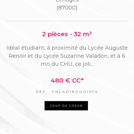
(87000)
2 pièces - 32 m²
so
U
es
m
Idéal étudiant, à proximité du Lycée Auguste
Renoir et du Lycée Suzanne Valadon, et à 6
mn du CHU, ce joli...
480 €
CC*
REF : FNLAP180001576
COUP DE COEUR