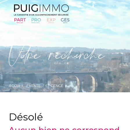
V
o
r
e
r
e
c
e
c
e
ACCUEIL
VENTE
ST GENCE
Désolé