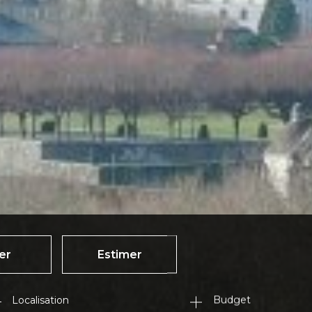
er
Estimer
Budget
née