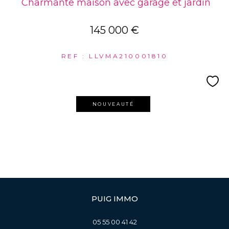
Charmante maison avec garage et jardin
145 000 €
REF : LLVMA210001810
NOUVEAUTÉ
PUIG IMMO
05 55 00 41 42