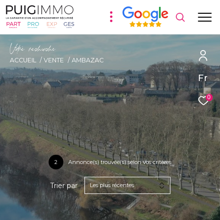
V
o
r
e
r
e
c
e
c
e
ACCUEIL
VENTE
AMBAZAC
Fr
0
2
Annonce(s) trouvée(s) selon vos critères
Trier par
Les plus récentes