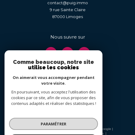
contact@puig.immo
9 rue Sainte Claire
87000
limoges
Nous suivre sur
Comme beaucoup, notre site
utilise les cookies
On aimerait vous accompagner pendant
Adhérents
votre visite.
En poursuivant, vous acceptez l'utilisation des
cookies par ce site, afin de vous proposer des
contenus adaptés et réaliser des statistiques !
PARAMÉTRER
© 2026 | Tous droits réservés | Traduction powered by Google |
Nos honoraires
Plan du site
Mentions légales