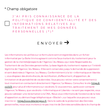
* Champ obligatoire
J'AI PRIS CONNAISSANCE DE LA
POLITIQUE DE CONFIDENTIALITÉ ET DES
INFORMATIONS RELATIVES AU
TRAITEMENT DE MES DONNÉES
PERSONNELLES (*)*
ENVOYER
Les informations recueillies sur ce formulaire sont enregistrées dans un fichier
informatisé par La Boite Immo agissant comme Sous-traitant du traitement pour la
gestion de la clientèle/prospects de l'Agence / du Réseau qui reste Responsable du
Traitement de vos Données personnelles. La base légale du traitement repose sur l'intérêt
légitime de l'Agence / du Réseau. Elles sont conservées jusqu'à demande de suppression
et sont destinées à l'Agence / au Réseau. Conformément à la loi « informatique et libertés
», vous disposez des droits d’accès, de rectification, d’effacement, d’opposition, de
limitation et de portabilité de vos données. Vous pouvez retirer votre consentement à
tout moment en contactant directement l’Agence / Le Réseau. Consultez le site
https://c
nil.fr/fr
pour plus d’informations sur vos droits. Si vous estimez, après avoir contacté
l'Agence / le Réseau, que vos droits « Informatique et Libertés » ne sont pas respectés, vous
pouvez adresser une réclamation à la CNIL. Nous vous informons de l’existence de la liste
d'opposition au démarchage téléphonique « Bloctel », sur laquelle vous pouvez vous
inscrire ici :
https://www.bloctel.gouv.fr
. Dans le cadre de la protection des Données
personnelles, nous vous invitons à ne pas inscrire de Données sensibles dans le champ de