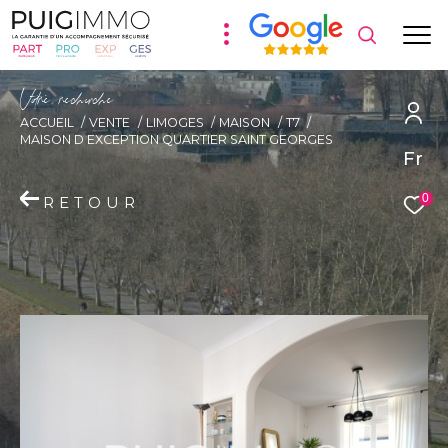
V
o
r
e
r
e
c
e
c
e
ACCUEIL
VENTE
LIMOGES
MAISON
T7
MAISON D EXCEPTION QUARTIER SAINT GEORGES
Fr
0
RETOUR