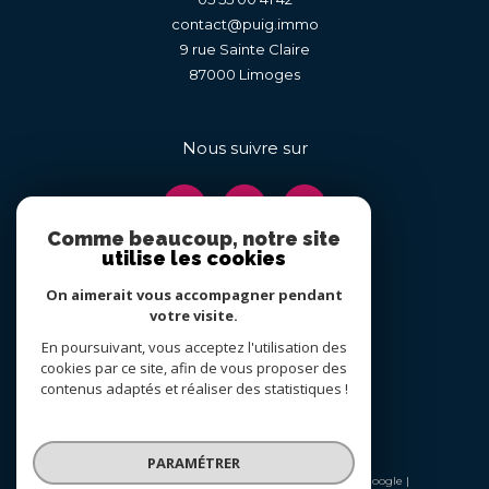
contact@puig.immo
9 rue Sainte Claire
87000
limoges
Nous suivre sur
Comme beaucoup, notre site
utilise les cookies
On aimerait vous accompagner pendant
Adhérents
votre visite.
En poursuivant, vous acceptez l'utilisation des
cookies par ce site, afin de vous proposer des
contenus adaptés et réaliser des statistiques !
PARAMÉTRER
© 2026 | Tous droits réservés | Traduction powered by Google |