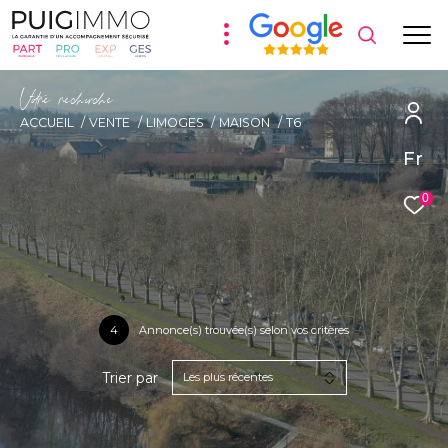
V
o
r
e
r
e
c
e
c
e
ACCUEIL
VENTE
LIMOGES
MAISON
T6
Fr
0
4
Annonce(s) trouvée(s) selon vos critères
Trier par
Les plus récentes